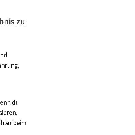
bnis zu
und
fahrung,
wenn du
sieren.
ehler beim