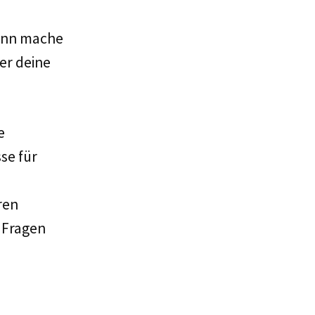
Dann mache
er deine
e
se für
ren
t Fragen