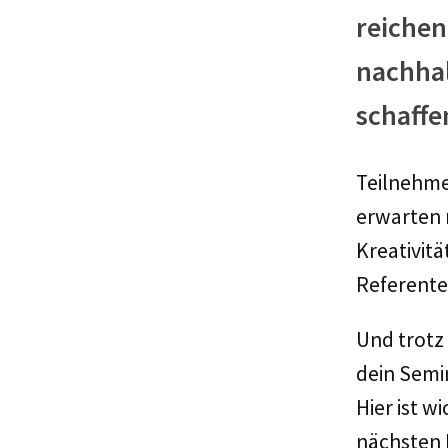
reichen
nachhal
schaffe
Teilnehme
erwarten 
Kreativitä
Referente
Und trotz
dein Semi
Hier ist w
nächsten 