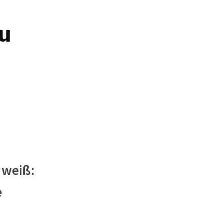
u
 weiß:
e