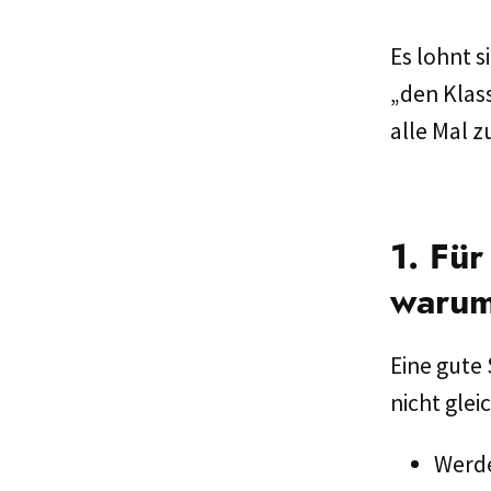
Es lohnt s
„den Klas
alle Mal z
1. Für
waru
Eine gute 
nicht gle
Werde