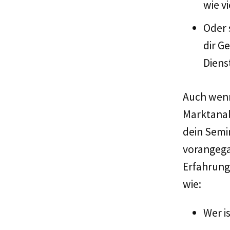
wie vi
Oder 
dir G
Diens
Auch wenn
Marktanal
dein Semin
vorangega
Erfahrung
wie:
Wer i