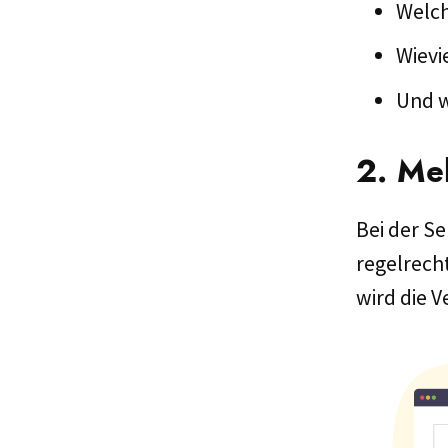
Welch
Wievi
Und w
2. Me
Bei der S
regelrecht
wird die V