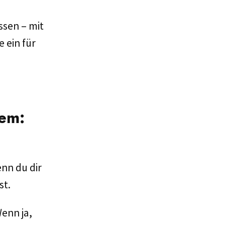
ssen – mit
 ein für
lem:
enn du dir
st.
enn ja,