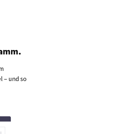
?
ramm.
mm
el – und so